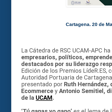
Cartagena. 20 de M
La Cátedra de RSC UCAM-APC ha
empresarios, políticos, emprend
destacados por su liderazgo res
Edición de los Premios LídeR.ES, 
Autoridad Portuaria de Cartagena.
presentado por
Ruth Hernández, 
Ecommerce
y
Antonio Semitiel, d
de la
UCAM
.
‘Tú ganas yo gano’
es el lema de 