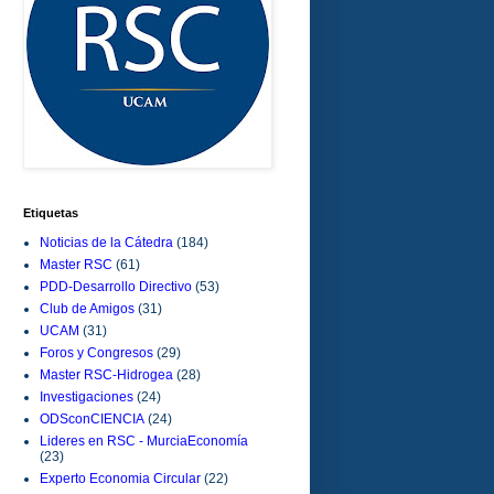
Etiquetas
Noticias de la Cátedra
(184)
Master RSC
(61)
PDD-Desarrollo Directivo
(53)
Club de Amigos
(31)
UCAM
(31)
Foros y Congresos
(29)
Master RSC-Hidrogea
(28)
Investigaciones
(24)
ODSconCIENCIA
(24)
Lideres en RSC - MurciaEconomía
(23)
Experto Economia Circular
(22)