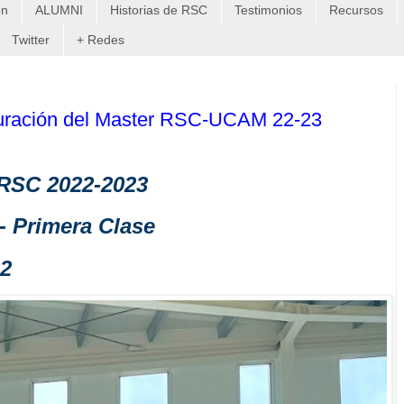
on
ALUMNI
Historias de RSC
Testimonios
Recursos
Twitter
+ Redes
guración del Master RSC-UCAM 22-23
o RSC
2022-2023
- Primera Clase
22