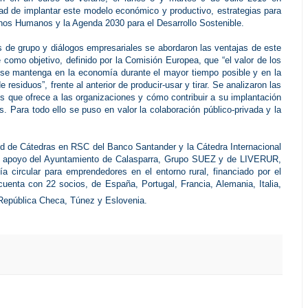
ad de implantar este modelo económico y productivo, estrategias para
chos Humanos y la Agenda 2030 para el Desarrollo Sostenible.
 de grupo y diálogos empresariales se abordaron las ventajas de este
como objetivo, definido por la Comisión Europea, que “el valor de los
s se mantenga en la economía durante el mayor tiempo posible y en la
residuos”, frente al anterior de producir-usar y tirar. Se analizaron las
es que ofrece a las organizaciones y cómo contribuir a su implantación
as. Para todo ello se puso en valor la colaboración público-privada y la
ed de Cátedras en RSC del Banco Santander y la Cátedra Internacional
 apoyo del Ayuntamiento de Calasparra, Grupo SUEZ y de LIVERUR,
a circular para emprendedores en el entorno rural, financiado por el
enta con 22 socios, de España, Portugal, Francia, Alemania, Italia,
, República Checa, Túnez y Eslovenia.