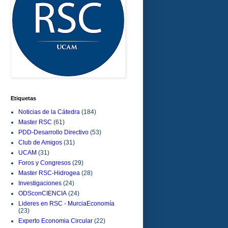
Etiquetas
Noticias de la Cátedra
(184)
Master RSC
(61)
PDD-Desarrollo Directivo
(53)
Club de Amigos
(31)
UCAM
(31)
Foros y Congresos
(29)
Master RSC-Hidrogea
(28)
Investigaciones
(24)
ODSconCIENCIA
(24)
Lideres en RSC - MurciaEconomía
(23)
Experto Economia Circular
(22)