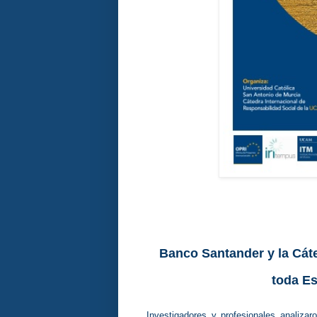
Banco Santander y la Cát
toda E
Investigadores y profesionales analiza