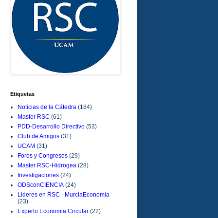
Etiquetas
Noticias de la Cátedra
(184)
Master RSC
(61)
PDD-Desarrollo Directivo
(53)
Club de Amigos
(31)
UCAM
(31)
Foros y Congresos
(29)
Master RSC-Hidrogea
(28)
Investigaciones
(24)
ODSconCIENCIA
(24)
Lideres en RSC - MurciaEconomía
(23)
Experto Economia Circular
(22)