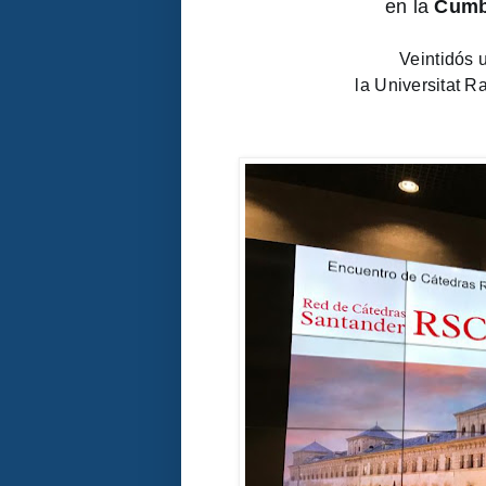
en la 
Cumb
Veintidós 
la Universitat R