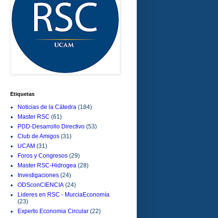
Etiquetas
Noticias de la Cátedra
(184)
Master RSC
(61)
PDD-Desarrollo Directivo
(53)
Club de Amigos
(31)
UCAM
(31)
Foros y Congresos
(29)
Master RSC-Hidrogea
(28)
Investigaciones
(24)
ODSconCIENCIA
(24)
Lideres en RSC - MurciaEconomía
(23)
Experto Economia Circular
(22)