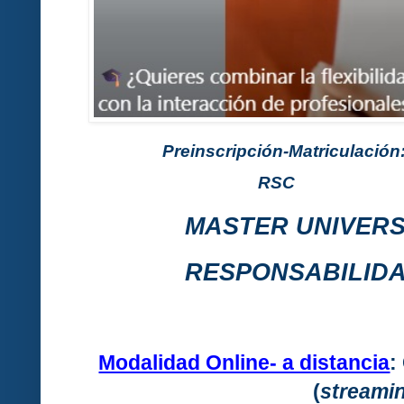
Preinscripción-Matriculación:
RSC
MASTER UNIVERS
RESPONSABILIDA
Modalidad Online- a distancia
:
(
s
treami