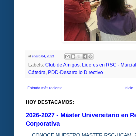
at
enero 04, 2023
Labels:
Club de Amigos
,
Lideres en RSC - Murci
Cátedra
,
PDD-Desarrollo Directivo
Entrada más reciente
Inicio
HOY DESTACAMOS:
2026-2027 - Máster Universitario en R
Corporativa
CONOCE NUESTRO MASTER RSC-UC