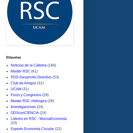
Etiquetas
Noticias de la Cátedra
(184)
Master RSC
(61)
PDD-Desarrollo Directivo
(53)
Club de Amigos
(31)
UCAM
(31)
Foros y Congresos
(29)
Master RSC-Hidrogea
(28)
Investigaciones
(24)
ODSconCIENCIA
(24)
Lideres en RSC - MurciaEconomía
(23)
Experto Economia Circular
(22)