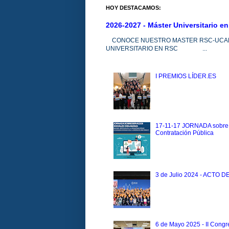
HOY DESTACAMOS:
2026-2027 - Máster Universitario e
CONOCE NUESTRO MASTER RSC-UCAM 2
UNIVERSITARIO EN RSC ...
I PREMIOS LÍDER.ES
17-11-17 JORNADA sobre
Contratación Pública
3 de Julio 2024 - ACTO 
6 de Mayo 2025 - II Congr