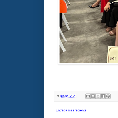
______
at
julio 04, 2025
Entrada más reciente