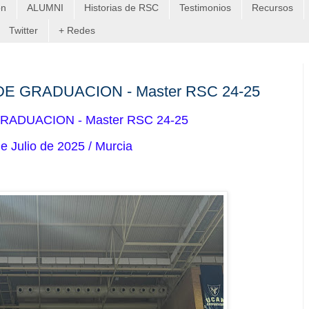
on
ALUMNI
Historias de RSC
Testimonios
Recursos
Twitter
+ Redes
O DE GRADUACION - Master RSC 24-25
RADUACION - Master RSC 24-25
e Julio de 2025 / Murcia