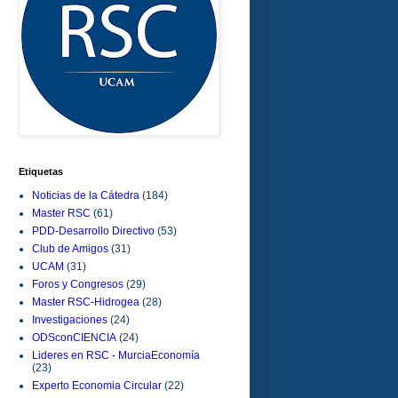
Etiquetas
Noticias de la Cátedra
(184)
Master RSC
(61)
PDD-Desarrollo Directivo
(53)
Club de Amigos
(31)
UCAM
(31)
Foros y Congresos
(29)
Master RSC-Hidrogea
(28)
Investigaciones
(24)
ODSconCIENCIA
(24)
Lideres en RSC - MurciaEconomía
(23)
Experto Economia Circular
(22)