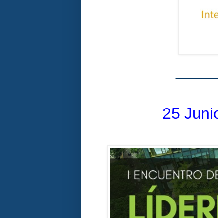
____
25 Juni