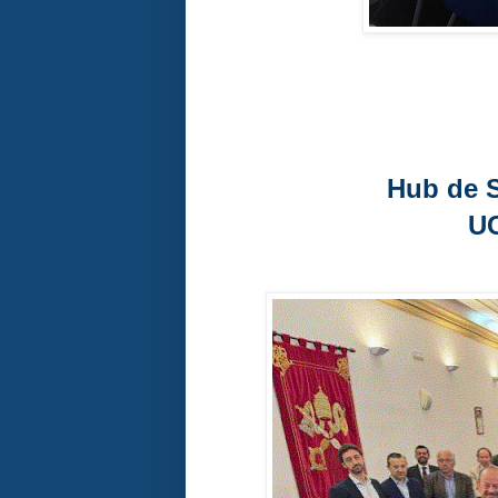
Hub de 
U