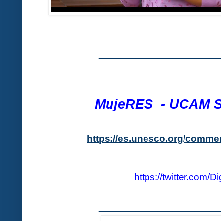
________________
MujeRES - UCAM S
https://es.unesco.org/comm
https://twitter.com/D
________________